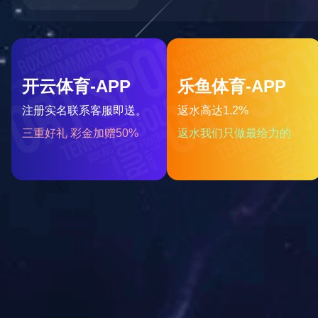
办公椅是指日常工作和社会活动中为工作
在二十世纪七十年代，威廉·费里斯设计了一款