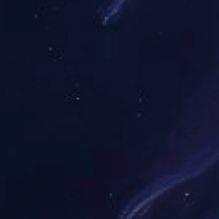
中国是办公椅主要供给端
近年来，全球
办公椅
稳步增长，我国办
兴市场的旺盛需求，促进了全球办公椅