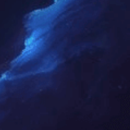
用场景+新兴市场渗透率提升，市场规模持