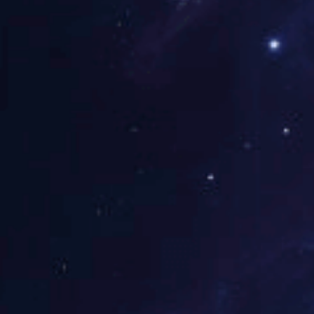
全球
办公椅
市场规模不断增长
在全球范围内，
办公椅
市场增长迅速。根
续增长。初步估计2020年全球
办公椅
市