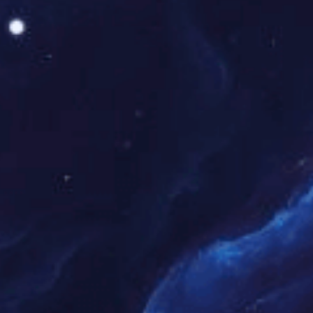
据CSIL数据显示，2019年全球
办公椅
市场规模约251亿美金，居家办公创造新应
场规模将约为268亿美元。