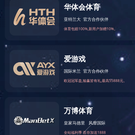
本文核心数据：
全球
办公椅
市场规模、
全球
办公椅
几经变革