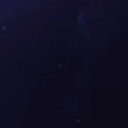
办公椅消费市场的14.39%。欧洲排名第