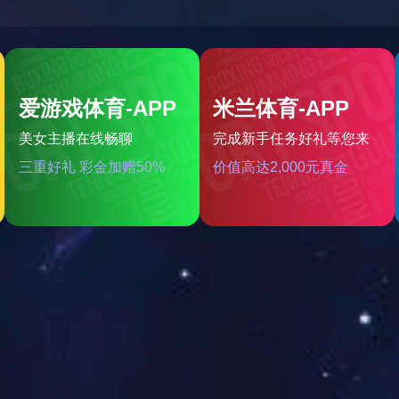
方便而配备的各种椅子。全球办公椅的发展历史可以追溯到1775年托马斯·杰弗逊
Do/More Chairs。历经多年的发展，
办公椅
在旋转、滑轮、高度调节等方面进