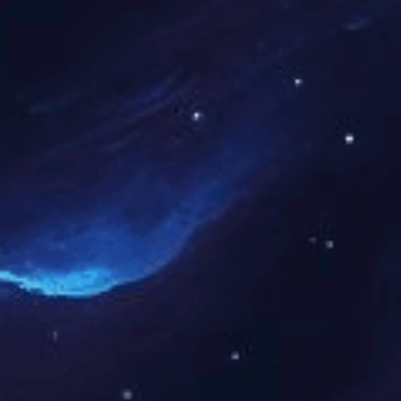
美中欧是主要消费地区
从全球
办公椅
市场各地份额占比来看，
三，占办公椅消费市场的12.50%。