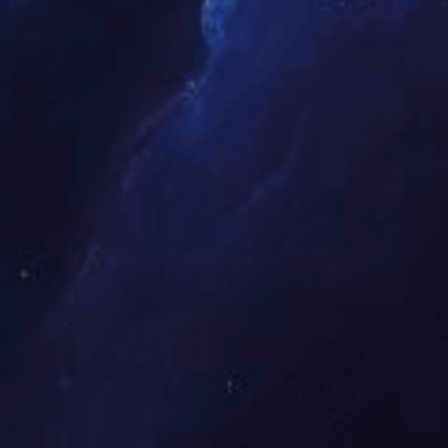
美国是办公椅的主要消费市场，占全球
办公椅
消费市场的17.83%，其次是中国，占